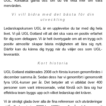
UGL. Kontakta gärna oss om du vill veta mer om våra
mervärden.
Vi vill bidra med det bästa för din
utveckling
Ledarskapskursen UGL är en upplevelse du tar med dig hela
livet. Vi på UGL Gotland vill att det ska vara en positiv erfarhet
för dig som deltagare. Vi är helt övertygade om att en trygg och
positiv atmosfär skapar bästa möjligheten att lära sig nytt.
Därför kan du känna dig trygg när du väljer oss som UGL-
leverantör.
Kort historia
UGL Gotland etablerades 2008 och första kursen genomfördes i
december samma år. Sedan dess har vi genomfört i genomsnitt
fyra UGL-kurser per år. Det betyder att vi utbildat över 400
personer som varit intresserade, velat förstå och lära sig hur
effektiva team byggs upp och vilket ledarskap det kräver.
Vi är otroligt glada över alla de fina referenser och utvärderingar